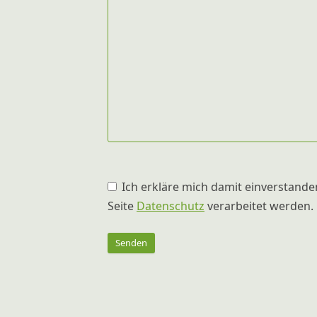
B
Ich erkläre mich damit einverstand
i
Seite
Datenschutz
verarbeitet werden.
t
t
e
l
a
s