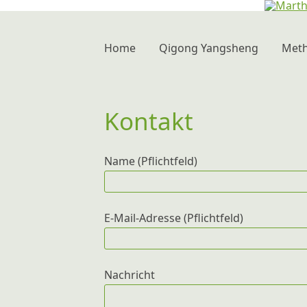
Martha Bank – Qigong Yangsheng Köln
seit 1992 Kursleiterin für Qigong
Home
Qigong Yangsheng
Met
Kontakt
Name (Pflichtfeld)
E-Mail-Adresse (Pflichtfeld)
Nachricht