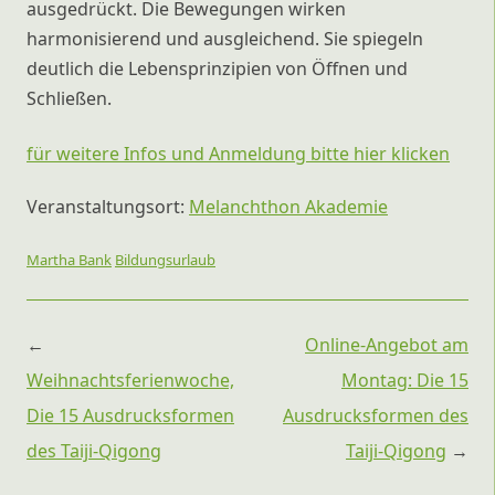
ausgedrückt. Die Bewegungen wirken
harmonisierend und ausgleichend. Sie spiegeln
deutlich die Lebensprinzipien von Öffnen und
Schließen.
für weitere Infos und Anmeldung bitte hier klicken
Veranstaltungsort:
Melanchthon Akademie
Martha Bank
Bildungsurlaub
Beitragsnavigation
←
Online-Angebot am
Weihnachtsferienwoche,
Montag: Die 15
Die 15 Ausdrucksformen
Ausdrucksformen des
des Taiji-Qigong
Taiji-Qigong
→