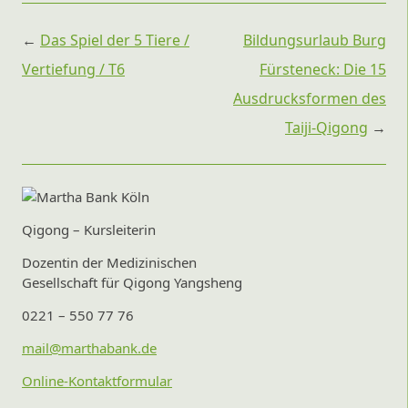
Beitragsnavigation
←
Das Spiel der 5 Tiere /
Bildungsurlaub Burg
Vertiefung / T6
Fürsteneck: Die 15
Ausdrucksformen des
Taiji-Qigong
→
Qigong – Kursleiterin
Dozentin der Medizinischen
Gesellschaft für Qigong Yangsheng
0221 – 550 77 76
mail@marthabank.de
Online-Kontaktformular