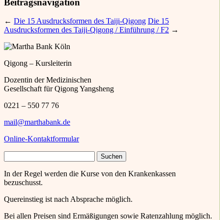
Beitragsnavigation
←
Die 15 Ausdrucksformen des Taiji-Qigong
Die 15
Ausdrucksformen des Taiji-Qigong / Einführung / F2
→
Qigong – Kursleiterin
Dozentin der Medizinischen
Gesellschaft für Qigong Yangsheng
0221 – 550 77 76
mail@marthabank.de
Online-Kontaktformular
Suchen
nach:
In der Regel werden die Kurse von den Krankenkassen
bezuschusst.
Quereinstieg ist nach Absprache möglich.
Bei allen Preisen sind Ermäßigungen sowie Ratenzahlung möglich.