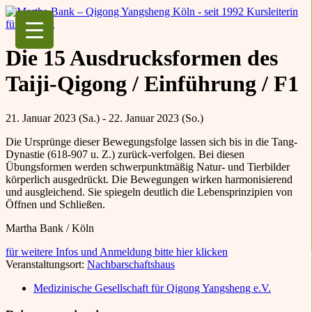
Martha Bank – Qigong Yangsheng Köln
seit 1992 Kursleiterin für Qigong
Die 15 Ausdrucksformen des
Taiji-Qigong / Einführung / F1
21. Januar 2023 (Sa.) - 22. Januar 2023 (So.)
Die Ursprünge dieser Bewegungsfolge lassen sich bis in die Tang-
Dynastie (618-907 u. Z.) zurück-verfolgen. Bei diesen
Übungsformen werden schwerpunktmäßig Natur- und Tierbilder
körperlich ausgedrückt. Die Bewegungen wirken harmonisierend
und ausgleichend. Sie spiegeln deutlich die Lebensprinzipien von
Öffnen und Schließen.
Martha Bank / Köln
für weitere Infos und Anmeldung bitte hier klicken
Veranstaltungsort:
Nachbarschaftshaus
Medizinische Gesellschaft für Qigong Yangsheng e.V.