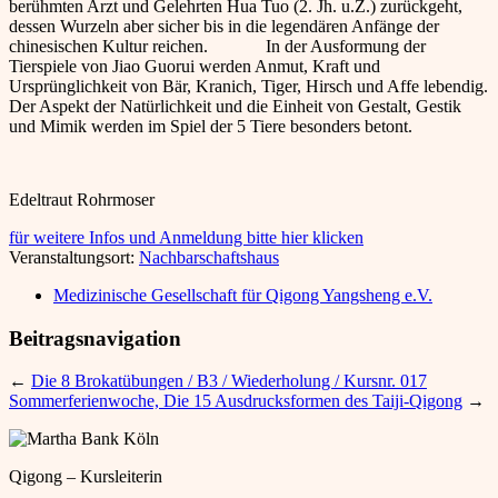
berühmten Arzt und Gelehrten Hua Tuo (2. Jh. u.Z.) zurückgeht,
dessen Wurzeln aber sicher bis in die legendären Anfänge der
chinesischen Kultur reichen. In der Ausformung der
Tierspiele von Jiao Guorui werden Anmut, Kraft und
Ursprünglichkeit von Bär, Kranich, Tiger, Hirsch und Affe lebendig.
Der Aspekt der Natürlichkeit und die Einheit von Gestalt, Gestik
und Mimik werden im Spiel der 5 Tiere besonders betont.
Edeltraut Rohrmoser
für weitere Infos und Anmeldung bitte hier klicken
Veranstaltungsort:
Nachbarschaftshaus
Medizinische Gesellschaft für Qigong Yangsheng e.V.
Beitragsnavigation
←
Die 8 Brokatübungen / B3 / Wiederholung / Kursnr. 017
Sommerferienwoche, Die 15 Ausdrucksformen des Taiji-Qigong
→
Qigong – Kursleiterin