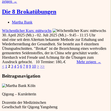
zeigen →
Die 8 Brokatübungen
Martha Bank
Wöchentlicher Kurs: mittwochs
30. April 2025 (Mi.) - 02. Juli 2025 (Mi.) - 9:45 - 11:15 Uhr
sind eine seit dem Altertum bekannte Methode zur Erhaltung und
Wiederherstellung der Gesundheit. Sie besteht aus 8 einzelnen
Übungsabschnitten. "Brokat" ist die Bezeichnung eines wertvollen
gemusterten Seidenstoffes, der in China sehr geschätzt wurde.
Hierdurch wird Freude und Achtung für die Übungen zum
Ausdruck gebracht. 10 Termine: 180,-€
Mehr zeigen →
<
1
2
3
4
5
6
7
8
9
10
>
>>
Beitragsnavigation
Qigong – Kursleiterin
Dozentin der Medizinischen
Gesellschaft für Qigong Yangsheng