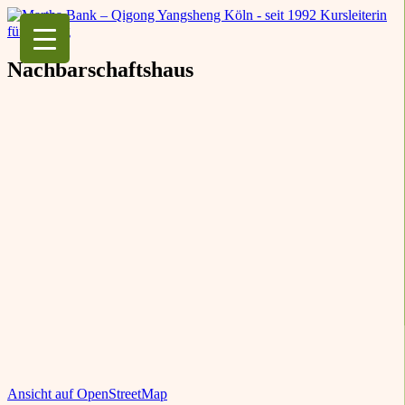
Martha Bank – Qigong Yangsheng Köln
seit 1992 Kursleiterin für Qigong
Nachbarschaftshaus
Ansicht auf OpenStreetMap